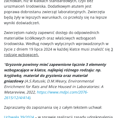
zachowań, niż w klatkach standardowych, czyli bez
urozmaiceń środowiska. Dodatkowym atutem jest
poprawa dobrostanu zwierząt laboratoryjnych. Zwierzęta
będą żyły w lepszych warunkach, co przełoży się na lepsze
wyniki doświadczeń.
Zwierzętom należy zapewnić dostęp do odpowiednich
materiałów ściółkowych oraz właściwych wzbogaceń
środowiska. Według nowych wytycznych wprowadzonych w
życie z dniem 19 lipca 2024 w każdej klatce musi znaleźć się
3
rodzaje wzbogaceń.
“
Gryzonie powinny mieć zapewnione łącznie 3 elementy
wzbogacające w klatce, najlepiej różnego rodzaju: np.
kryjówkę, materiał do gryzienia oraz materiał
gniazdowy
(A.S.Ratuski, D.M.Weary, Environmental
Enrichment for Rats and Mice Housed in Laboratories: A
Metareview, 2022,
https://www.mdpi.com/2076-
2615/12/4/414)
.
Zapraszamy do zapoznania się z całym tekstem uchwał:
Uchwała 39/2024
– w sprawie realizacji zasady udoskonalenia,