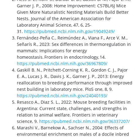
Garner J. P., 2008: Home
Improvement
: C57BL/6J Mice
Given
More
Naturalistic
Nesting
Materials
Build
Better
Nests
.
Journal
of the American
Association
for
Laboratory
Animal
Science, 47, 6, 25-
31.
https://pubmed.ncbi.nlm.nih.gov/19049249/
Fernández-Peña
C.,
Reimúndez
A.,
Viana
F., Arce V. M.,
Señarís
R., 2023: Sex
differences
in
thermoregulation
in
mammals
:
Implications
for
energy
homeostasis
.
Frontiers
in
endocrinology
, 14.
https://pubmed.ncbi.nlm.nih.gov/36967809/
Gaskill
B. N., Pritchett-Corning K. R., Gordon C. J., Pajor
E. A., Lucas J. R., Davis J. K., Garner J. P., 2013: Energy
reallocation
to
breeding
performance
through
improved
nest
building
in
laboratory
mice.
PloS
one, 8, 9.
https://pubmed.ncbi.nlm.nih.gov/24040193/
Resasco
A., Diaz S. L., 2022:
Mouse
breeding
facilities
in
Argentina
:
Current
state
,
challenges
, and
strengths
in
relation
to
animal
welfare
.
Frontiers
in
veterinary
science, 9
.
https://pubmed.ncbi.nlm.nih.gov/36337207/
Marashi V., Barnekow A., Sachser N., 2004: Effects of
environmental enrichment on males of a docile inbred