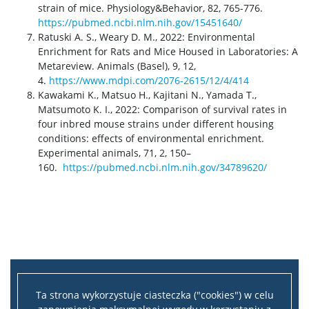
strain of mice. Physiology&Behavior, 82, 765-776.
https://pubmed.ncbi.nlm.nih.gov/15451640/
Ratuski
A. S.,
Weary
D. M., 2022:
Environmental
Enrichment
for
Rats
and Mice
Housed
in Laboratories:
A
Metareview
. Animals (
Basel
)
,
9
,
12
,
4
.
https://www.mdpi.com/2076-2615/12/4/414
Kawakami
K., Matsuo H.,
Kajitani
N.,
Yamada
T.,
Matsumoto K. I., 2022:
Comparison
of
survival
rates
in
four
inbred
mouse
strains
under
different
housing
conditions
:
effects
of
environmental
enrichment
.
Experimental
animals
, 71, 2, 150–
160.
https://pubmed.ncbi.nlm.nih.gov/34789620/
Ta strona wykorzystuje ciasteczka ("cookies") w celu