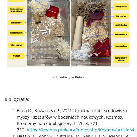
Zdj. Katarzyna Dębek
Bibliografia:
Biała D., Kowalczyk P., 2021:
Urozmaicenie środowiska
myszy i szczurów w badaniach naukowych.
Kosmos.
Problemy nauk biologicznych,
70, 4, 721-
730.
https://kosmos.ptpk.org/index.php/Kosmos/article/vi
Hess S. E.,
Rohr
S.,
Dufour
B. D., Gaskill B. N., Pajor E. A.,