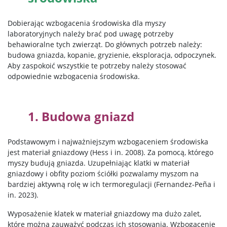
Dobierając wzbogacenia środowiska dla myszy
laboratoryjnych należy brać pod uwagę potrzeby
behawioralne tych zwierząt. Do głównych potrzeb należy:
budowa gniazda, kopanie, gryzienie, eksploracja, odpoczynek.
Aby zaspokoić wszystkie te potrzeby należy stosować
odpowiednie wzbogacenia środowiska.
1. Budowa gniazd
Podstawowym i najważniejszym wzbogaceniem środowiska
jest materiał gniazdowy (Hess i in. 2008).
Z
a
pomocą,
którego
myszy budują gniazda. U
zupełniając klatki w materiał
gniazdowy i obfity poziom ściółki
pozwalamy
myszom na
bardziej aktywną rolę w ich termoregulacji (Fernandez-
Peña
i
in. 2023).
Wyposażenie
klatek w materiał gniazdowy ma dużo zalet,
które można
zauważyć podczas ich stosowania. Wzbogacenie